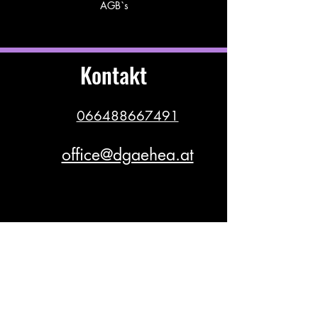
AGB`s
Kontakt
066488667491
office@dgaehea.at