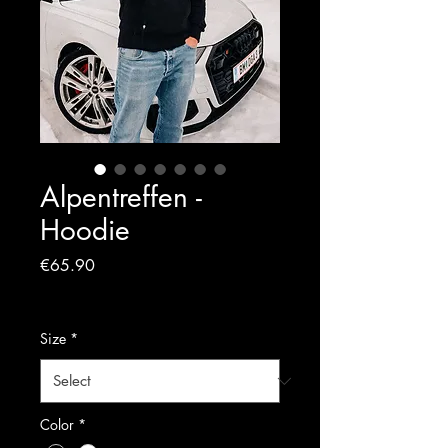
Alpentreffen -
Hoodie
Price
€65.90
Sales Tax Included
Size
*
Color
*