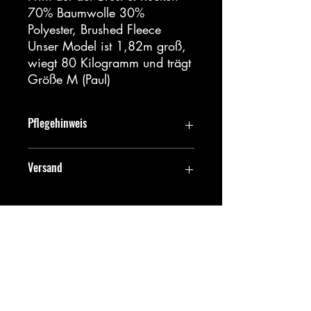
70% Baumwolle 30%
Polyester, Brushed Fleece
Unser Model ist 1,82m groß,
wiegt 80 Kilogramm und trägt
Größe M (Paul)
Pflegehinweis
Bei 30 Grad pflegeleicht waschen und
Versand
keinen Weichspüler verwenden
Vor dem Waschen und Bügeln auf links
drehen
Trotz des aufwendigen Druckverfahrens
Nicht in den Trockner geben
können wir eine Lieferung innerhalb 12-
Mit ähnlichen Farben waschen
14 Werktagen garantieren.
Contact