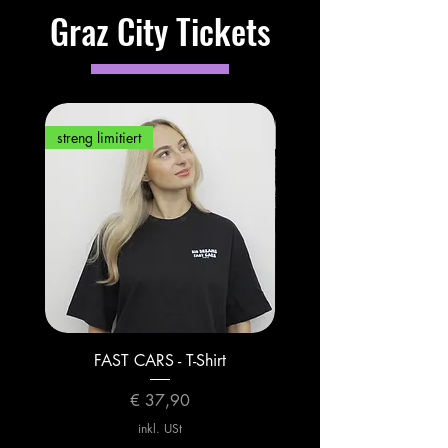
Graz City Tickets
streng limitiert
streng limitiert
FAST CARS - T-Shirt
FAST CARS - Hood
Preis
€ 37,90
inkl. USt