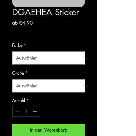
DGAEHEA Sticker
Sale-
ab
€4,90
Preis
inkl. USt
Farbe
*
Größe
*
Anzahl
*
In den Warenkorb