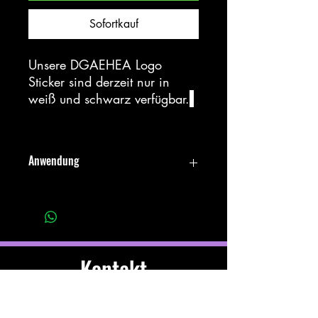
Sofortkauf
Unsere DGAEHEA Logo
Sticker sind derzeit nur in
weiß und schwarz verfügbar.
Anwendung
Den Sticker von der Folie abziehen und
auf eine am besten glatte Öberflache
kleben. Wenn der Sticker klebt, mit den
Fingern oder einem Rakel glatt
streichen. Erst dann die 2. Folie
Kontakt
abziehen.
066488667491