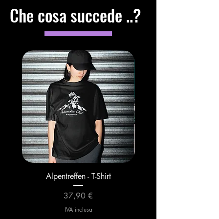
Che cosa succede ..?
Alpentreffen - T-Shirt
Alpentreffen - Hood
Prezzo
37,90 €
IVA inclusa